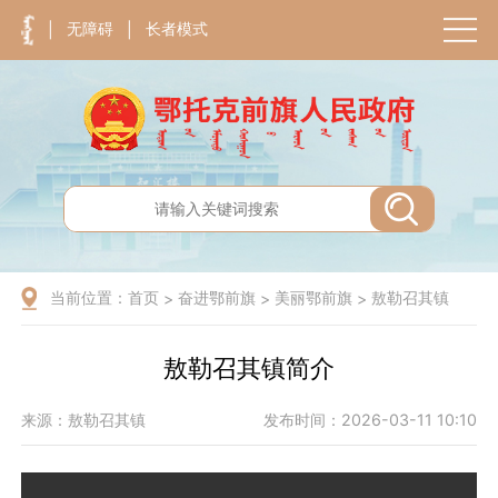
无障碍
长者模式
|
|
当前位置：
首页
奋进鄂前旗
美丽鄂前旗
敖勒召其镇
>
>
>
敖勒召其镇简介
来源：敖勒召其镇
发布时间：2026-03-11 10:10