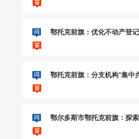
鄂托克前旗：优化不动产登记
鄂托克前旗：分支机构“集中办
鄂尔多斯市鄂托克前旗：探索