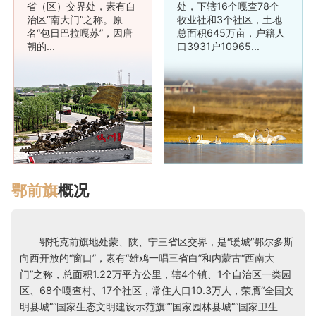
省（区）交界处，素有自
处，下辖16个嘎查78个
治区“南大门”之称。原
牧业社和3个社区，土地
名“包日巴拉嘎苏”，因唐
总面积645万亩，户籍人
朝的...
口3931户10965...
鄂前旗
概况
鄂托克前旗地处蒙、陕、宁三省区交界，是“暖城”鄂尔多斯
向西开放的“窗口”，素有“雄鸡一唱三省白”和内蒙古“西南大
门”之称，总面积1.22万平方公里，辖4个镇、1个自治区一类园
区、68个嘎查村、17个社区，常住人口10.3万人，荣膺“全国文
明县城”“国家生态文明建设示范旗”“国家园林县城”“国家卫生