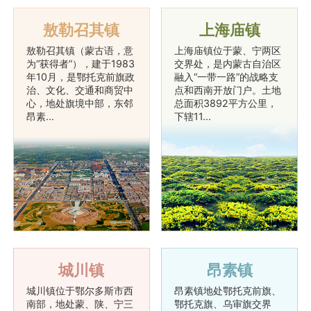
敖勒召其镇
上海庙镇
敖勒召其镇（蒙古语，意
上海庙镇位于蒙、宁两区
为“获得者”），建于1983
交界处，是内蒙古自治区
年10月，是鄂托克前旗政
融入“一带一路”的战略支
治、文化、交通和商贸中
点和西南开放门户。土地
心，地处旗境中部，东邻
总面积3892平方公里，
昂素...
下辖11...
城川镇
昂素镇
城川镇位于鄂尔多斯市西
昂素镇地处鄂托克前旗、
南部，地处蒙、陕、宁三
鄂托克旗、乌审旗交界