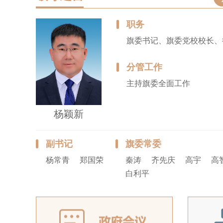
职务
旗委书记、旗委党校校长、
分管工作
主持旗委全面工作
杨颖新
副书记
旗委常委
杨常青
郑国荣
秦涛
齐先庆
高宇
高
白利平