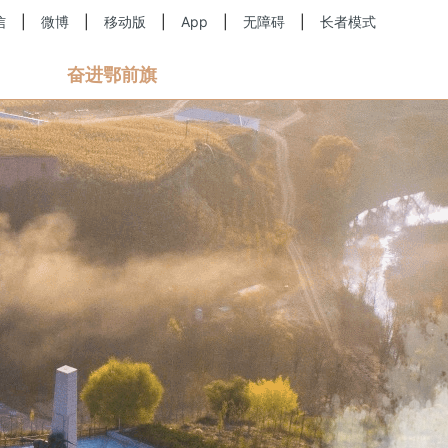
信
|
微博
|
移动版
|
App
|
无障碍
|
长者模式
奋进鄂前旗