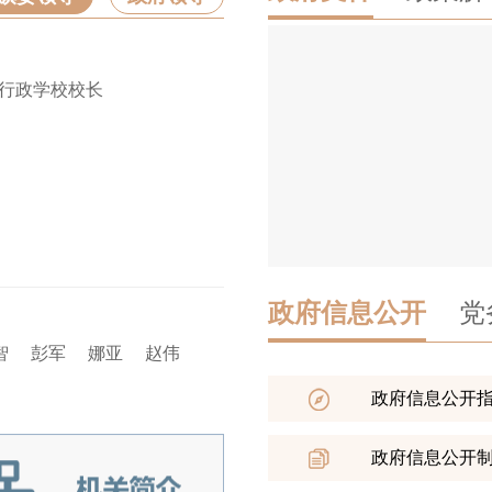
职务
行政学校校长
旗委副
记
分管工
协助杨
庙经济
杨常青
（旗审
政府信息公开
党
秦涛
高宇
赛西亚拉图
段
智
彭军
娜亚
赵伟
政府信息公开
政府信息公开