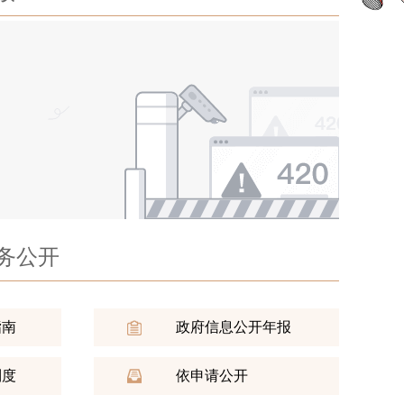
《鄂托
书记、政府代旗长，上海庙经济开发区党工委书
关于《
鄂托克
作
《鄂托
颖新同志工作，主持旗人民政府全面工作和上海
开发区全面工作，负责审计工作，分管审计局
《鄂托
计服务中心）
务公开
志强
冯春花
郝斯鲁
赵永智
马文杰
鄂托克
指南
政府信息公开年报
【美丽昂
制度
依申请公开
从“攻