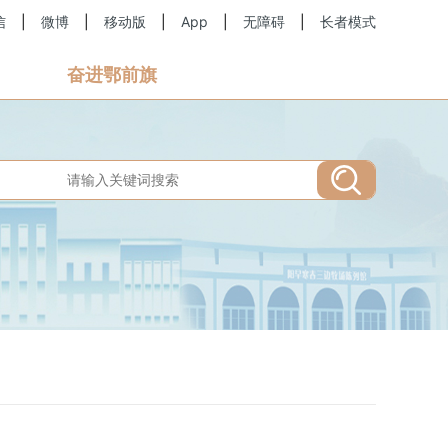
信
|
微博
|
移动版
|
App
|
无障碍
|
长者模式
奋进鄂前旗