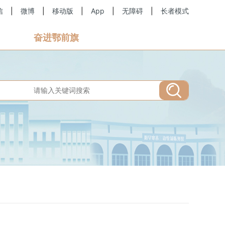
信
|
微博
|
移动版
|
App
|
无障碍
|
长者模式
奋进鄂前旗