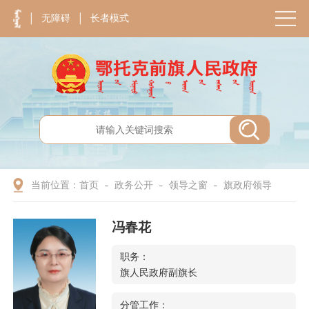
无障碍
长者模式
|
|
当前位置：
首页
政务公开
领导之窗
旗政府领导
-
-
-
冯春花
职务：
旗人民政府副旗长
分管工作：