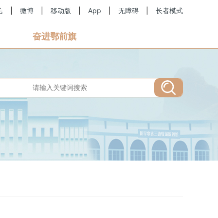
信
|
微博
|
移动版
|
App
|
无障碍
|
长者模式
奋进鄂前旗