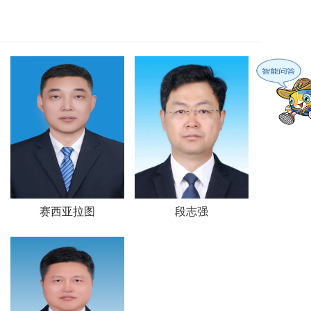
赛西亚拉图
段志强