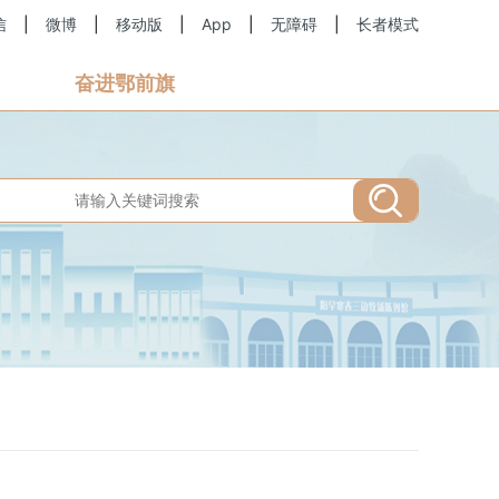
信
|
微博
|
移动版
|
App
|
无障碍
|
长者模式
奋进鄂前旗