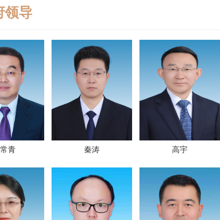
府领导
常青
秦涛
高宇