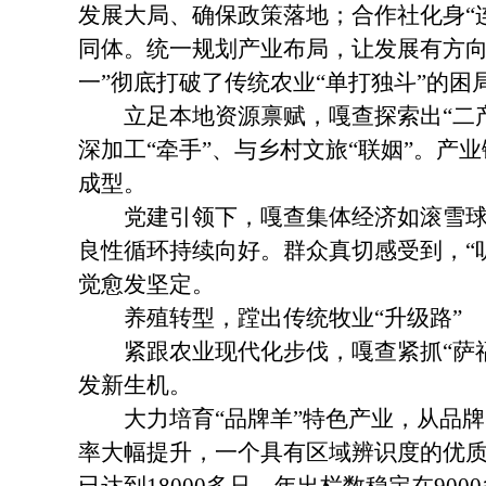
发展大局、确保政策落地；合作社化身“
同体。统一规划产业布局，让发展有方向
一”彻底打破了传统农业“单打独斗”的困
立足本地资源禀赋，嘎查探索出“二产
深加工“牵手”、与乡村文旅“联姻”。
成型。
党建引领下，嘎查集体经济如滚雪球般
良性循环持续向好。群众真切感受到，“
觉愈发坚定。
养殖转型，蹚出传统牧业“升级路”
紧跟农业现代化步伐，嘎查紧抓“萨福
发新生机。
大力培育“品牌羊”特色产业，从品牌
率大幅提升，一个具有区域辨识度的优