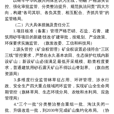
以铸牢中华民族共同体意识为主线，明确
“严格源头管
控、强化审批监管、分类整治提升、规范执法问责”四大方
向，构建“各司其职、各负其责、相互配合、齐抓共管”的
监管格局。
（二）
六大具体措施
及
责任分工
1
.
项目核准（备案）管理严格芒硝、石盐、石膏、建
筑用砂等项目的新建
/
技改
/
扩建审批，按规划、产业政策、
环保要求实施监管
。（
旗发改委、工信和科技局
）
2
.
源头管控（矿业权管理）矿业权设置必须符合
“三区
三线”管控要求，严禁在永久基本农田、生态保护红线内新
设矿山；新设矿山必须满足最低开采规模、勘查程度要
求，普通建筑用砂石露天矿山不得以山脊划界
。（
旗自然
资源局
）
3
.
多维度行业监管林草征占用、环评管理、涉水行
政、安全生产四大重点领域闭环监管，实现矿山全生命周
期管控
（旗
林草局、生态环境分局、农牧和水利局、应急
管理局
）
4
.
“三个一批”分类整治整合重组一批、淘汰关闭一
批、升级改造一批，到
2030
年完成矿山集约化布局
。（
协