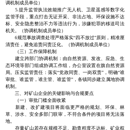
调机制成员单位
）
5
.
提升监管执法效能推广无人机、卫星遥感等数字化
监管手段，重点打击无证开采、非法占地、环保设施不达
标、安全隐患整治不力等违法行为，涉嫌犯罪的移送司法
机关
。（
协调机制成员单位
）
6
规范事故调查处理严格落实“四不放过”原则，精准厘
清责任，避免追责问责泛化
。（
协调机制成员单位
）
（三）
工作保障机制
建立跨部门协调机制：由自然资源、发改、应急、生
态环境等部门组成协调工作组，
办公室设置在
旗自然资源
局
。
压实监管责任：落实
“党政同责、一岗双责”，明确“谁
审批、谁监管，谁主管、谁监管”，各镇同步建立属地协调
机制
。
三、对矿山企业的关键影响与合规要点
（一）
审批门槛全面收紧
新建、改扩建项目将面临更严格的规划、环保、林
草、涉水、安全多部门联审，不符合条件的项目将无法落
地
。
存量矿山若存在规模不足、勘查程度不达标、矿业权