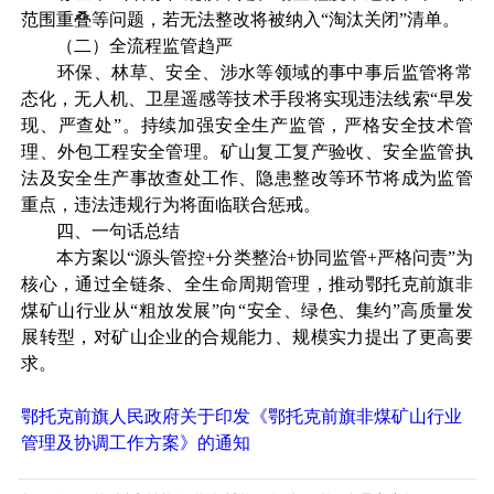
范围重叠等问题，
若无法整改
将被纳入
“淘汰关闭”清单
。
（二）全流程监管趋严
环保、林草、安全、涉水等领域的事中事后监管将常
态化，无人机、卫星遥感等技术手段将实现违法线索
“早发
现、严查处”
。持续加强安全生产监管，
严格安全技术管
理、外包工程安全管理。矿山复工复产验收、安全监管执
法及安全生产事故查处工作
、隐患整改等环节将成为监管
重点，违法违规行为将面临联合惩戒
。
四、一句话总结
本方案以
“源头管控
+
分类整治
+
协同监管
+
严格问责”为
核心，通过全链条、全生命周期管理，推动鄂托克前旗非
煤矿山行业从“粗放发展”向“安全、绿色、集约”高质量发
展转型，对矿山企业的合规能力、规模实力提出了更高要
求。
鄂托克前旗人民政府关于印发《鄂托克前旗非煤矿山行业
管理及协调工作方案》的通知