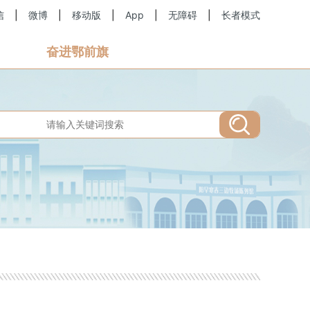
信
|
微博
|
移动版
|
App
|
无障碍
|
长者模式
奋进鄂前旗