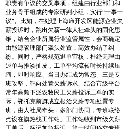
职责有争议的交叉事项，组建由行业部门和
业务骨干组成的专家研判小组，实行“一事一
议”。比如，在处理上海庙开发区能源企业欠
薪投诉时，跳出欠薪一律人社牵头的固化思
维，结合企业所属行业监管属性，会商确定
由能源管理部门牵头处置，高效办结了纠
纷。同时，严格规范退单审核，杜绝无理由
退单与推诿扯皮，工单平均流转时长持续压
缩，即时响应、当日办结成为常态。三是专
班攻坚，靶向处置欠薪诉求。结合市级平台
常年高频下派农牧民工欠薪投诉工单的实
际，鄂托克前旗成立根治欠薪专项处置专
班，由人社局牵头，多部门协同，专班联络
点设在旗热线工作站。工作站收到市级欠薪
工单后，标记加急标识，第一时间移交专班