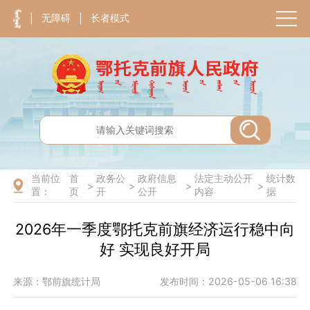
无障碍
长者模式
|
|
当前位
首
政务公
政府信息
法定主动公开
统计数
>
>
>
>
置：
页
开
公开
内容
据
2026年一季度鄂托克前旗经济运行稳中向
好 实现良好开局
来源：鄂前旗统计局
发布时间：2026-05-06 16:38