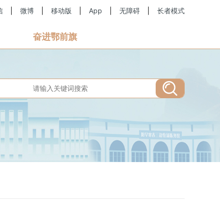
信
|
微博
|
移动版
|
App
|
无障碍
|
长者模式
奋进鄂前旗