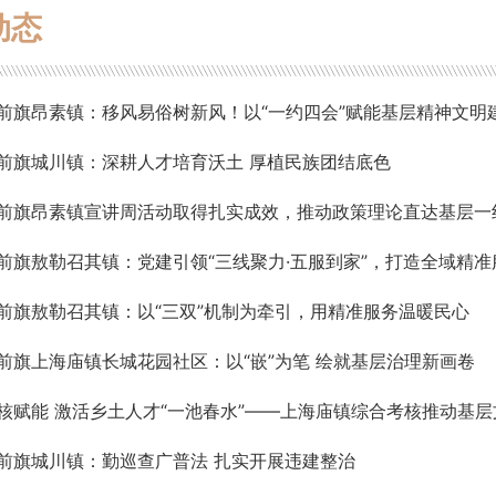
动态
前旗昂素镇：移风易俗树新风！以“一约四会”赋能基层精神文明
前旗城川镇：深耕人才培育沃土 厚植民族团结底色
前旗昂素镇宣讲周活动取得扎实成效，推动政策理论直达基层一
前旗敖勒召其镇：党建引领“三线聚力·五服到家”，打造全域精
前旗敖勒召其镇：以“三双”机制为牵引，用精准服务温暖民心
前旗上海庙镇长城花园社区：以“嵌”为笔 绘就基层治理新画卷
核赋能 激活乡土人才“一池春水”——上海庙镇综合考核推动基
前旗城川镇：勤巡查广普法 扎实开展违建整治