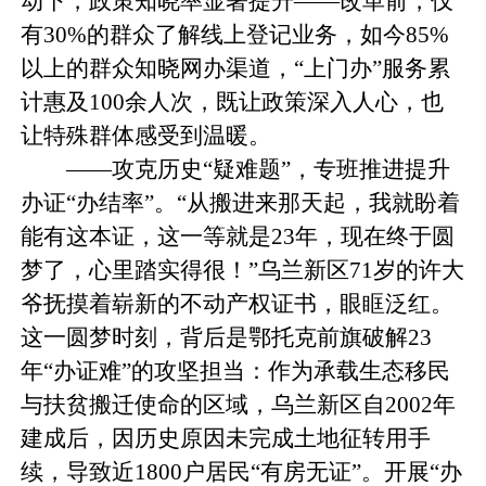
动下，政策知晓率显著提升——改革前，仅
有30%的群众了解线上登记业务，如今85%
以上的群众知晓网办渠道，“上门办”服务累
计惠及100余人次，既让政策深入人心，也
让特殊群体感受到温暖。
——攻克历史“疑难题”，专班推进提升
办证“办结率”。“从搬进来那天起，我就盼着
能有这本证，这一等就是23年，现在终于圆
梦了，心里踏实得很！”乌兰新区71岁的许大
爷抚摸着崭新的不动产权证书，眼眶泛红。
这一圆梦时刻，背后是鄂托克前旗破解23
年“办证难”的攻坚担当：作为承载生态移民
与扶贫搬迁使命的区域，乌兰新区自2002年
建成后，因历史原因未完成土地征转用手
续，导致近1800户居民“有房无证”。开展“办