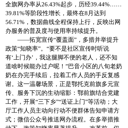
全旗网办率从26.43%起步，历经39.44%……
39.81%等阶段性增长，最终在8月达到
56.71%，数据曲线全程保持上行，反映出网
办服务的普及度与使用率持续提升。
——拓宽宣传“覆盖面”，多措并举提升
政策“知晓率”。“要不是社区宣传时听说
有‘上门办’，我这腿脚不便的老人，还不知
道啥时候能办过户呢！”巴音小区的八旬老奶
奶在办完手续后，拉着工作人员的手反复感
谢。这一温馨场景，正是鄂托克前旗多元宣
传、服务下沉的生动缩影：鄂前旗结合党建
工作，开展“三下乡”“送证上门”等活动；大
厅工作人员主动向行动不便群体告知申请方
式；微信公众号推送网办流程。在多举措推