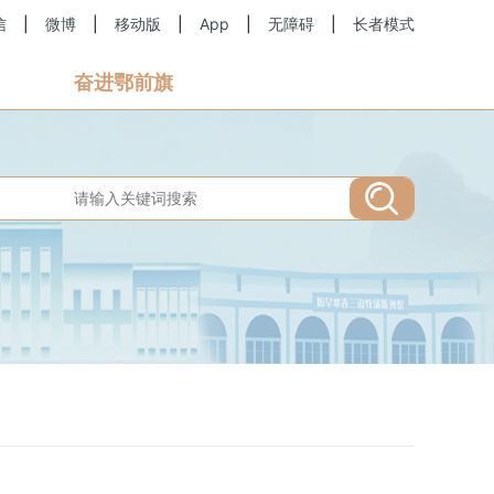
信
|
微博
|
移动版
|
App
|
无障碍
|
长者模式
奋进鄂前旗