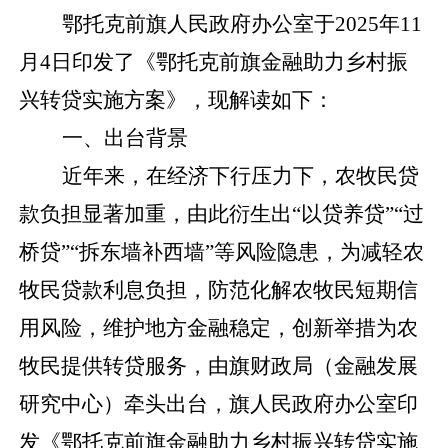
鄂托克前旗人民政府办公室于
2025
年
11
月
4
日印发了《鄂托克前旗金融助力乡村振
兴转贷实施方案》，现解读如下：
一、
出台背景
近年来，在经济下行压力下，农牧民贷
款负担
显著加重，由此衍生出
“以贷养贷”“过
桥贷”“拆东墙补西墙”等风险隐患，
为减轻农
牧民贷款利息负担，
防范化解农牧民短期信
用风险，维护地方金融稳定，创新举措为农
牧民提供转贷服务，由旗财政局（金融发展
研究中心）牵头出台，旗人民政府办公室印
发《鄂托克前旗金融助力乡村振兴转贷实施