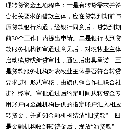
理转贷资金五项程序：
一是
有转贷需求并符
合相关要求的
借款主体
，应在贷款到期前与
原贷款
银行沟通，经银行同意后，
贷款到期
前
30
个工作日内
提出申请。
二是
银行收到贷
款服务机构初审通过意见后，对农牧业主体
启动续贷或新贷审批，通过后出具承诺。
三
是
贷款服务机构对农牧业主体是否符合转贷
要求进行形式审核，由旗供销合作社联合社
进行终审。审批通过后约定时间从转贷金专
用账户向金融机构提供的指定账户汇入相
应
转贷金，并通知金融机构结清
“旧贷款”。
四
是
金融机构收到转贷金后，发放
“新贷款”。