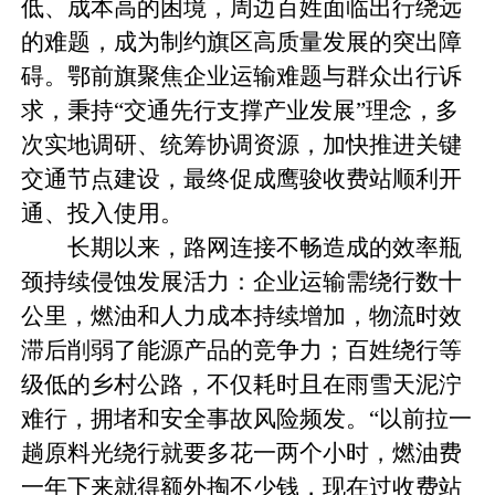
低、成本高的困境，周边百姓面临出行绕远
的难题，成为制约旗区高质量发展的突出障
碍。鄂前旗聚焦企业运输难题与群众出行诉
求，秉持“交通先行支撑产业发展”理念，多
次实地调研、统筹协调资源，加快推进关键
交通节点建设，最终促成鹰骏收费站顺利开
通、投入使用。
长期以来，路网连接不畅造成的效率瓶
颈持续侵蚀发展活力：企业运输需绕行数十
公里，燃油和人力成本持续增加，物流时效
滞后削弱了能源产品的竞争力；百姓绕行等
级低的乡村公路，不仅耗时且在雨雪天泥泞
难行，拥堵和安全事故风险频发。“以前拉一
趟原料光绕行就要多花一两个小时，燃油费
一年下来就得额外掏不少钱，现在过收费站