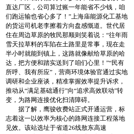
直达厂区，公司算过账一年能省不少钱，咱
们跑运输也省心多了！”上海庙能源化工基地
的货运司机老李擦着方向盘感慨道。世代居
住在周边草原的牧民那顺则笑着说：“往年雨
雪天拉草料的车陷在土路里是常事，现在走
半小时就能到镇上，这路就像献给草原的哈
达，把方便和踏实送到了咱们心里！”“民有
所呼、我有所应”，营商环境体验官通过实地
调研和企业座谈，精准掌握效率提升诉求，
推动从“满足基础通行”向“追求高效联动”转
变，为路网连接优化扫清障碍。
据了解，鹰骏收费站正式开通运营，标
志着这一以效率为核心的路网连接工程落地
见效。该站选址于省道26线敖东高速