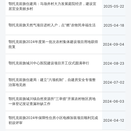
鄂托克前旗住建局：马场井村大力发展庭院经济，建设宜
2025-05-22
居宜业美丽乡村
鄂托克前旗天然气项目进村入户，点“燃”农牧民幸福生活
2025-04-18
鄂托克前旗2024年度第一批次农村集体建设项目用地获得
2024-09-04
批复
鄂托克前旗城川中心医院建设项目开工仪式圆满举行
2024-08-23
鄂托克前旗住建局：建立“六项机制”，自建房安全专项整
2024-07-02
治落地见效
鄂托克前旗城川镇自然资源所“三举措”开展农村牧区房地
2024-06-03
一体登记发证查漏补缺工作
鄂托克前旗2024年保障性住房小区电梯加装项目顺利完成
2024-04-12
初设评审