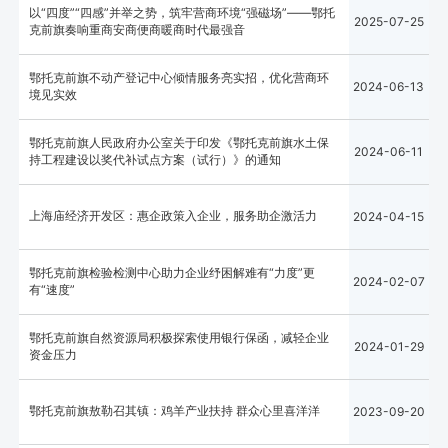
以“四度”“四感”并举之势，筑牢营商环境“强磁场”——鄂托
2025-07-25
克前旗奏响重商安商便商暖商时代最强音
鄂托克前旗不动产登记中心倾情服务亮实招，优化营商环
2024-06-13
境见实效
鄂托克前旗人民政府办公室关于印发《鄂托克前旗水土保
2024-06-11
持工程建设以奖代补试点方案（试行）》的通知
上海庙经济开发区：惠企政策入企业，服务助企激活力
2024-04-15
鄂托克前旗检验检测中心助力企业纾困解难有“力度”更
2024-02-07
有“速度”
鄂托克前旗自然资源局积极探索使用银行保函，减轻企业
2024-01-29
资金压力
鄂托克前旗敖勒召其镇：鸡羊产业扶持 群众心里喜洋洋
2023-09-20