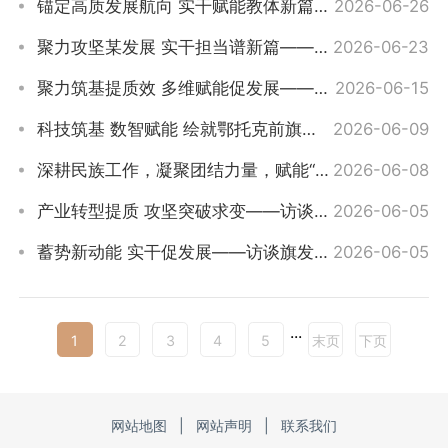
锚定高质发展航向 实干赋能教体新篇——访谈旗教育体育局党组书记、局长郜伟
2026-06-26
聚力攻坚某发展 实干担当谱新篇——访谈上海庙经济开发区党工委委员、发展和招商局局长武秀
2026-06-23
聚力筑基提质效 多维赋能促发展——访谈旗上海庙镇党委书记白珂铭
2026-06-15
科技筑基 数智赋能 绘就鄂托克前旗发展新图景——访谈旗工信和科技局党组书记、局长戴艳龙
2026-06-09
深耕民族工作，凝聚团结力量，赋能“奋进鄂前旗”建设——访谈旗民族事务委员会党组书记、主...
2026-06-08
产业转型提质 攻坚突破求变——访谈旗敖勒召其镇党委书记薛照森
2026-06-05
蓄势新动能 实干促发展——访谈旗发展和改革委员会党组书记、主任贺希格吉雅
2026-06-05
...
1
2
3
4
5
末页
下页
网站地图
|
网站声明
|
联系我们